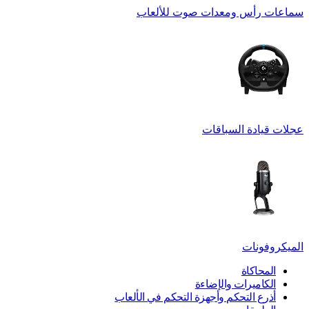
سماعات رأس ومعدات صوت للألعاب
عجلات قيادة السباقات
الميكروفونات
المحاكاة
الكاميرات والإضاءة
أذرع التحكم وأجهزة التحكم في الألعاب