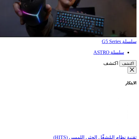
سلسلة G5 Series
سلسلة ASTRO
اكتشف
اكتشف
الابتكار
تقنية نظام المُشغِّل الحثي اللمسي (HITS)