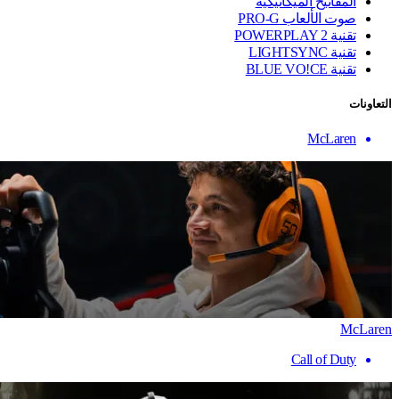
المفاتيح الميكانيكية
صوت الألعاب PRO-G
تقنية ‏POWERPLAY 2
تقنية LIGHTSYNC
تقنية BLUE VO!CE
التعاونات
McLaren
McLaren
Call of Duty