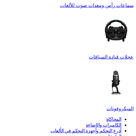
سماعات رأس ومعدات صوت للألعاب
عجلات قيادة السباقات
الميكروفونات
المحاكاة
الكاميرات والإضاءة
أذرع التحكم وأجهزة التحكم في الألعاب