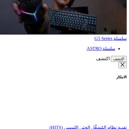
سلسلة G5 Series
سلسلة ASTRO
اكتشف
اكتشف
الابتكار
تقنية نظام المُشغِّل الحثي اللمسي (HITS)