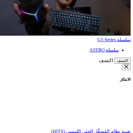
سلسلة G5 Series
سلسلة ASTRO
اكتشف
اكتشف
الابتكار
تقنية نظام المُشغِّل الحثي اللمسي (HITS)