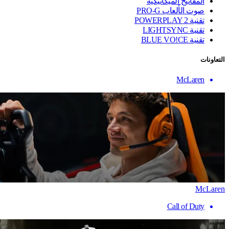
المفاتيح الميكانيكية
صوت الألعاب PRO-G
تقنية ‏POWERPLAY 2
تقنية LIGHTSYNC
تقنية BLUE VO!CE
التعاونات
McLaren
McLaren
Call of Duty