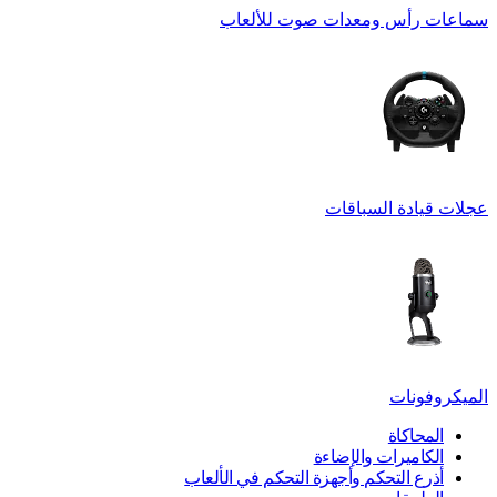
سماعات رأس ومعدات صوت للألعاب
عجلات قيادة السباقات
الميكروفونات
المحاكاة
الكاميرات والإضاءة
أذرع التحكم وأجهزة التحكم في الألعاب