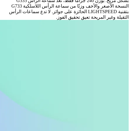
بشكل مريح. بوزن 240 جرامًا فقط، تُعد سماعة الرأس G335
النسخة الأصغر والأخف وزنًا من سماعة الرأس اللاسلكية G733
بتقنية LIGHTSPEED الحائزة على جوائز. لا تدع سماعات الرأس
الثقيلة وغير المريحة تعيق تحقيق الفوز.