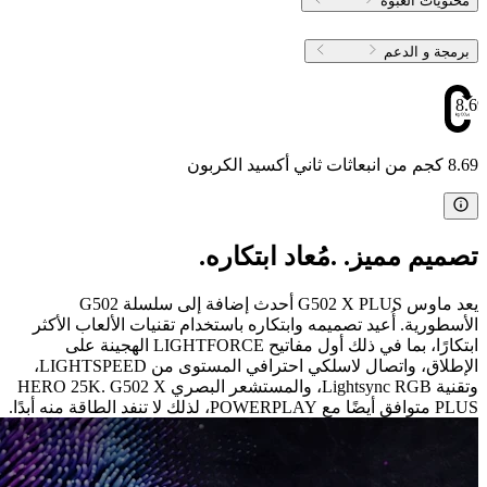
محتويات العبوة
برمجة و الدعم
8.69
8.69 كجم من انبعاثات ثاني أكسيد الكربون
تصميم مميز. .مُعاد ابتكاره.
يعد ماوس G502 X PLUS أحدث إضافة إلى سلسلة G502
الأسطورية. أُعيد تصميمه وابتكاره باستخدام تقنيات الألعاب الأكثر
ابتكارًا، بما في ذلك أول مفاتيح LIGHTFORCE الهجينة على
الإطلاق، واتصال لاسلكي احترافي المستوى من LIGHTSPEED،
وتقنية Lightsync RGB، والمستشعر البصري HERO 25K. G502 X
PLUS متوافق أيضًا مع POWERPLAY، لذلك لا تنفد الطاقة منه أبدًا.