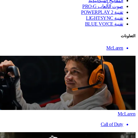
المفاتيح الميكانيكية
صوت الألعاب PRO-G
تقنية ‏POWERPLAY 2
تقنية LIGHTSYNC
تقنية BLUE VO!CE
التعاونات
McLaren
McLaren
Call of Duty