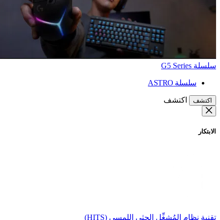
سلسلة G5 Series
سلسلة ASTRO
اكتشف
اكتشف
الابتكار
تقنية نظام المُشغِّل الحثي اللمسي (HITS)