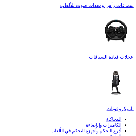
سماعات رأس ومعدات صوت للألعاب
عجلات قيادة السباقات
الميكروفونات
المحاكاة
الكاميرات والإضاءة
أذرع التحكم وأجهزة التحكم في الألعاب