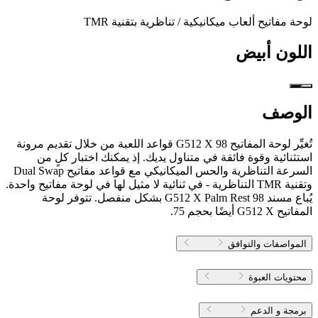
لوحة مفاتيح ألعاب ميكانيكية / تناظرية بتقنية TMR
اللون
أبيض
الوصف
تُغيِّر لوحة المفاتيح G512 X 98 قواعد اللعبة من خلال تقديم مرونة
استثنائية وقوة فائقة في متناول يديك. إذ يمكنك اختبار كلٍ من
السرعة التناظرية والحس الميكانيكي مع قواعد مفاتيح Dual Swap
وتقنية TMR التناظرية - في ثنائية لا مثيل لها في لوحة مفاتيح واحدة.
يُباع مسند G512 X Palm Rest 98 بشكل منفصل. تتوفر لوحة
المفاتيح G512 X أيضًا بحجم 75.
المواصفات والتوافق
محتويات العبوة
برمجة و الدعم