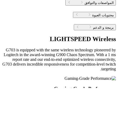
المواصفات والتوافق
محتويات العبوة
برمجة و الدعم
LIGHTSPEED Wireless
G703 is equipped with the same wireless technology pioneered by
Logitech in the award-winning G900 Chaos Spectrum. With a 1 ms
report rate and our end-to-end optimized wireless connectivity,
G703 delivers incredible responsiveness for competition-level twitch
targeting.
Gaming-Grade Performance
With G703, the game gets better and so do you. G703 is built for
gaming speed, accuracy and endurance. With a 1ms report rate
whether wired or wireless, G703 is up to 8x faster than standard
mice—which means when the mouse is moved or clicked, the
response is near-instantaneous.