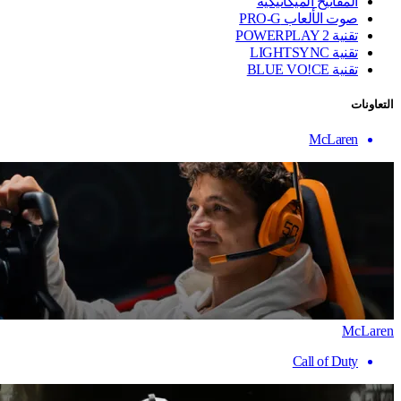
المفاتيح الميكانيكية
صوت الألعاب PRO-G
تقنية ‏POWERPLAY 2
تقنية LIGHTSYNC
تقنية BLUE VO!CE
التعاونات
McLaren
McLaren
Call of Duty