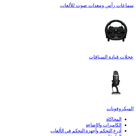
سماعات رأس ومعدات صوت للألعاب
عجلات قيادة السباقات
الميكروفونات
المحاكاة
الكاميرات والإضاءة
أذرع التحكم وأجهزة التحكم في الألعاب