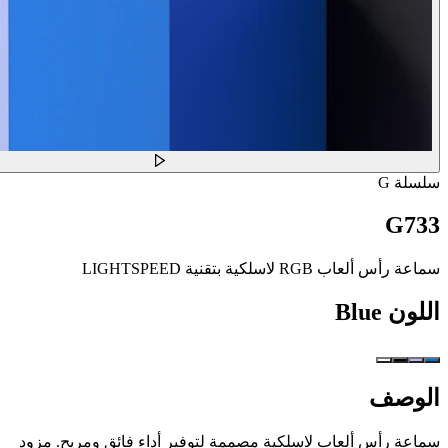
سلسلة G
G733
سماعة رأس ألعاب RGB لاسلكية بتقنية LIGHTSPEED
اللون
Blue
الوصف
سماعة رأس ألعاب لاسلكية مصممة لتوفير أداء فائق ومريح. مزود