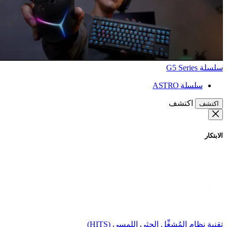
سلسلة G5 Series
سلسلة ASTRO
اكتشف
اكتشف
الابتكار
تقنية نظام المُشغِّل الحثي اللمسي (HITS)