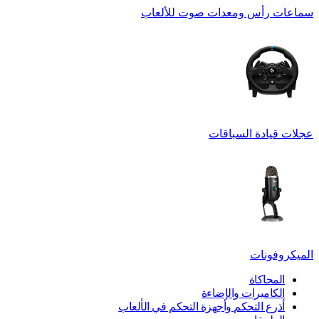
سماعات رأس ومعدات صوت للألعاب
عجلات قيادة السباقات
الميكروفونات
المحاكاة
الكاميرات والإضاءة
أذرع التحكم وأجهزة التحكم في الألعاب