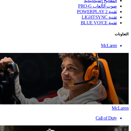
المفاتيح الميكانيكية
صوت الألعاب PRO-G
تقنية ‏POWERPLAY 2
تقنية LIGHTSYNC
تقنية BLUE VO!CE
التعاونات
McLaren
McLaren
Call of Duty