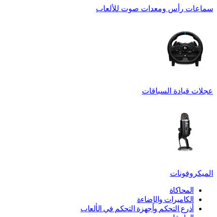
سماعات رأس ومعدات صوت للألعاب
عجلات قيادة السباقات
الميكروفونات
المحاكاة
الكاميرات والإضاءة
أذرع التحكم وأجهزة التحكم في الألعاب