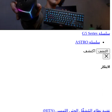
سلسلة G5 Series
سلسلة ASTRO
اكتشف
اكتشف
الابتكار
تقنية نظام المُشغِّل الحثي اللمسي (HITS)