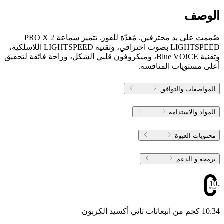
الوصف
صُممت على يد محترفين. مُعَدّة للفوز. تتميز سماعة PRO X 2
LIGHTSPEED بصوت احترافي، وتقنية LIGHTSPEED اللاسلكية،
وتقنية Blue VO!CE، وميكروفون قلبي الشكل، وراحة فائقة لتحقيق
أعلى مستويات المنافسة.
المواصفات والتوافق
المواد والاستدامة
محتويات العبوة
برمجة و الدعم
10.3
10.34 كجم من انبعاثات ثاني أكسيد الكربون