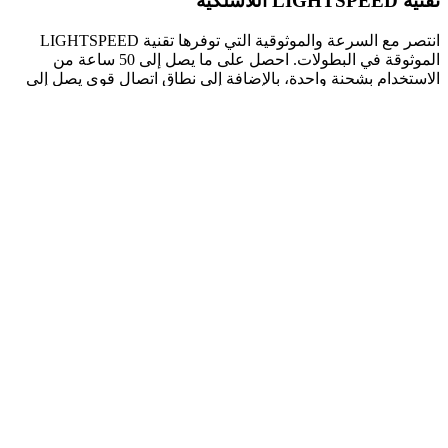
تقنية LIGHTSPEED اللاسلكية
انتصر مع السرعة والموثوقية التي توفرها تقنية LIGHTSPEED
الموثوقة في البطولات. احصل على ما يصل إلى 50 ساعة من
الاستخدام بشحنة واحدة، بالإضافة إلى نطاق اتصال قوي يصل إلى
30 مترًا. بدون تأخير. بدون أسلاك. فقط أنت، وفريقك، وصوت واضح
كالكريستال.
تصميم مريح وعالي التحمل
العب بشكل مريح في أي زاوية، مع مفصل متين قابل للدوران
ووسائد للأذن مصنوعة من الجلد أو القطيفة المسامية الناعمة.