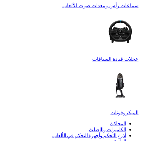
سماعات رأس ومعدات صوت للألعاب
عجلات قيادة السباقات
الميكروفونات
المحاكاة
الكاميرات والإضاءة
أذرع التحكم وأجهزة التحكم في الألعاب