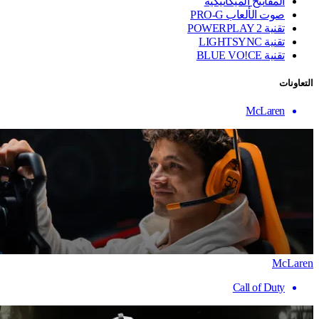
المفاتيح الميكانيكية
صوت الألعاب PRO-G
تقنية ‏POWERPLAY 2
تقنية LIGHTSYNC
تقنية BLUE VO!CE
التعاونات
McLaren
McLaren
Call of Duty