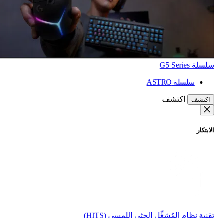
سلسلة G5 Series
سلسلة ASTRO
اكتشف
اكتشف
الابتكار
تقنية نظام المُشغِّل الحثي اللمسي (HITS)