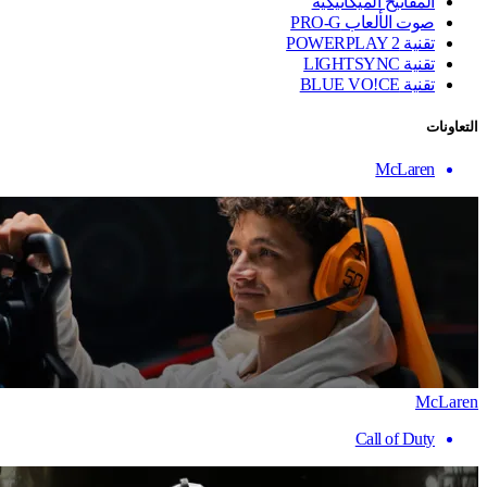
المفاتيح الميكانيكية
صوت الألعاب PRO-G
تقنية ‏POWERPLAY 2
تقنية LIGHTSYNC
تقنية BLUE VO!CE
التعاونات
McLaren
McLaren
Call of Duty