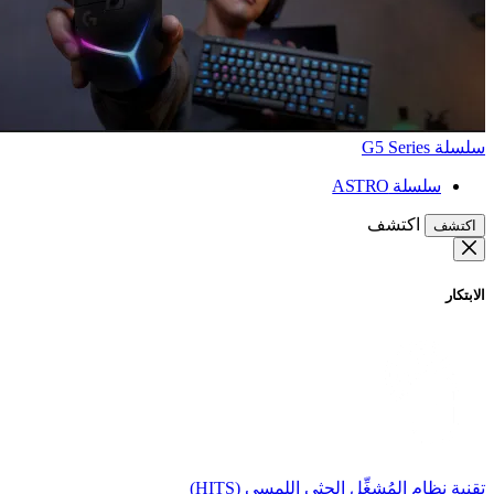
سلسلة G5 Series
سلسلة ASTRO
اكتشف
اكتشف
الابتكار
تقنية نظام المُشغِّل الحثي اللمسي (HITS)