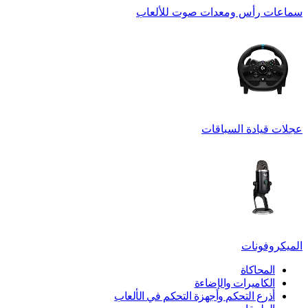
سماعات رأس ومعدات صوت للألعاب
عجلات قيادة السباقات
الميكروفونات
المحاكاة
الكاميرات والإضاءة
أذرع التحكم وأجهزة التحكم في الألعاب