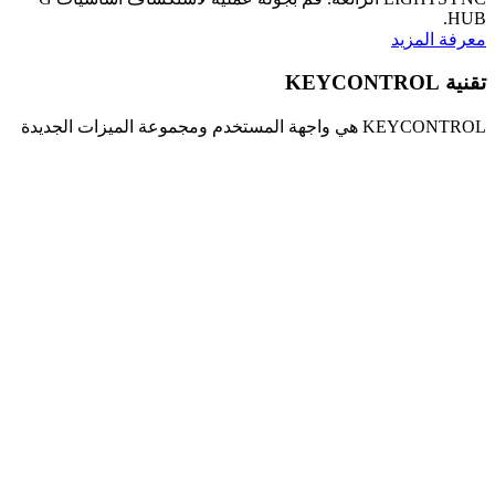
HUB.
معرفة المزيد
تقنية KEYCONTROL
KEYCONTROL هي واجهة المستخدم ومجموعة الميزات الجديدة
لتكوين لوحات مفاتيح G الخاصة بك.
معرفة المزيد
تقنية Lightsync RGB
تعد تقنية LIGHTSYNC RGB مذهلة للتخصيص ولتحديد طابعك
الفريد.
معرفة المزيد
تقنية BLUE VO!CE
تعد تقنية KEYCONTROL، بالإضافة إلى BLUE VO!CE مزيجًا
رائعًا للتغيير السريع للتأثيرات أو كعيّنة صوتية كاملة للوحة المفاتيح.
معرفة المزيد
تسوق معدات الألعاب المدعومة من HERO