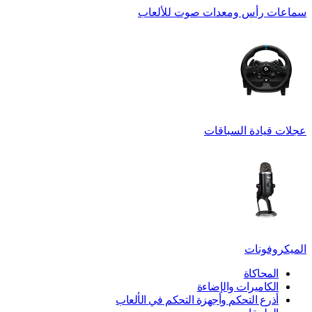
سماعات رأس ومعدات صوت للألعاب
عجلات قيادة السباقات
الميكروفونات
المحاكاة
الكاميرات والإضاءة
أذرع التحكم وأجهزة التحكم في الألعاب