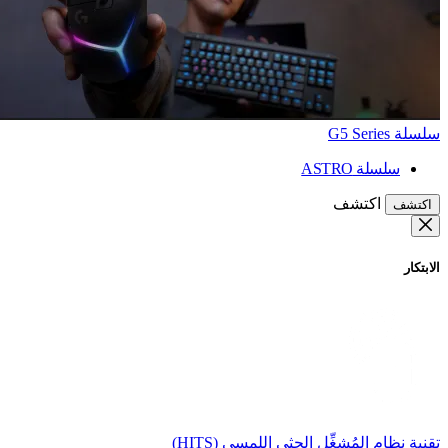
سلسلة G5 Series
سلسلة ASTRO
اكتشف
اكتشف
الابتكار
تقنية نظام المُشغِّل الحثي اللمسي (HITS)