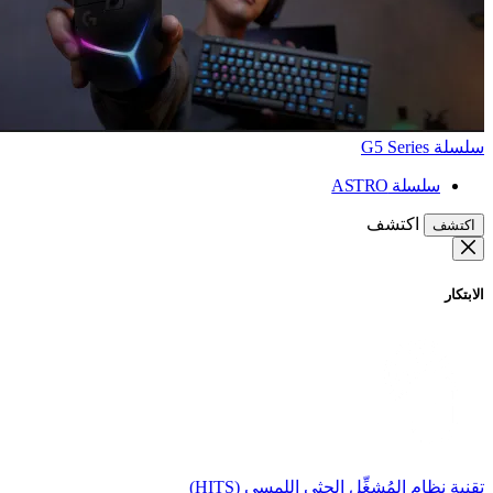
سلسلة G5 Series
سلسلة ASTRO
اكتشف
اكتشف
الابتكار
تقنية نظام المُشغِّل الحثي اللمسي (HITS)