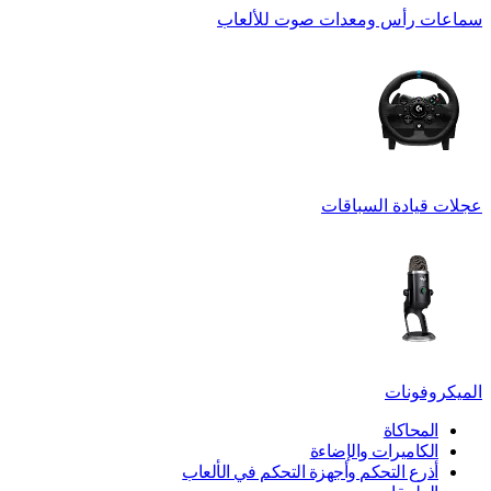
سماعات رأس ومعدات صوت للألعاب
عجلات قيادة السباقات
الميكروفونات
المحاكاة
الكاميرات والإضاءة
أذرع التحكم وأجهزة التحكم في الألعاب