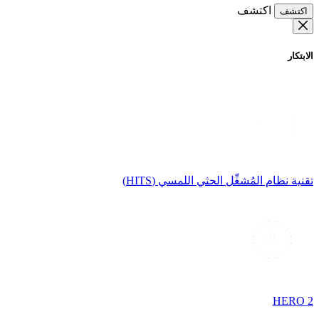
اكتشف
اكتشف
الابتكار
تقنية نظام المُشغِّل الحثي اللمسي (HITS)
HERO 2