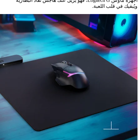
أجهزة ماوس Logitech G‏، فهو يزيل عنك هاجس نفاد البطارية
ويُبقيك في قلب اللعبة.