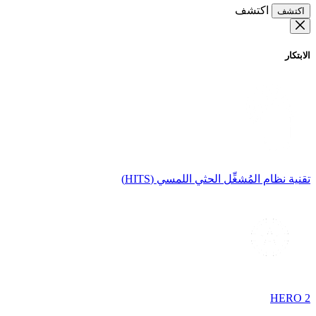
اكتشف
اكتشف
الابتكار
تقنية نظام المُشغِّل الحثي اللمسي (HITS)
HERO 2