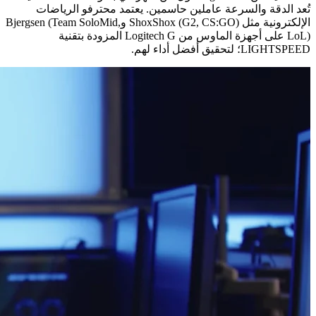
تُعد الدقة والسرعة عاملين حاسمين. يعتمد محترفو الرياضات
الإلكترونية مثل ShoxShox (G2, CS:GO) وBjergsen (Team SoloMid,
LoL) على أجهزة الماوس من Logitech G المزودة بتقنية
LIGHTSPEED؛ لتحقيق أفضل أداء لهم.