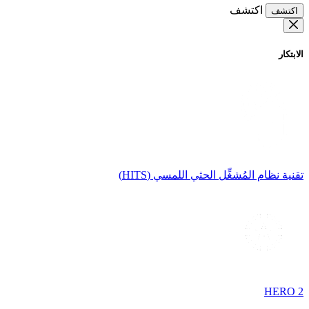
اكتشف
اكتشف
الابتكار
تقنية نظام المُشغِّل الحثي اللمسي (HITS)
HERO 2