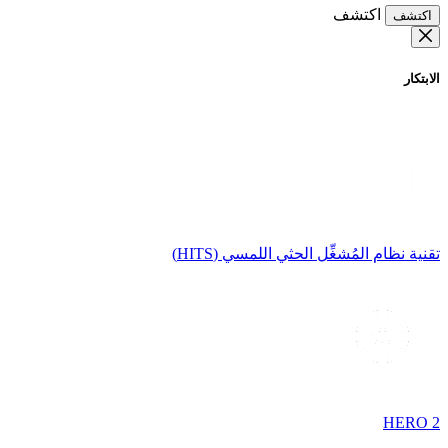
اكتشف
اكتشف
الابتكار
تقنية نظام المُشغِّل الحثي اللمسي (HITS)
HERO 2