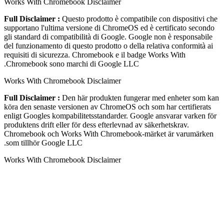
Works With Chromebook Disclaimer
Full Disclaimer :
Questo prodotto è compatibile con dispositivi che
supportano l'ultima versione di ChromeOS ed è certificato secondo
gli standard di compatibilità di Google. Google non è responsabile
del funzionamento di questo prodotto o della relativa conformità ai
requisiti di sicurezza. Chromebook e il badge Works With
Chromebook sono marchi di Google LLC.
Works With Chromebook Disclaimer
Full Disclaimer :
Den här produkten fungerar med enheter som kan
köra den senaste versionen av ChromeOS och som har certifierats
enligt Googles kompabilitetsstandarder. Google ansvarar varken för
produktens drift eller för dess efterlevnad av säkerhetskrav.
Chromebook och Works With Chromebook-märket är varumärken
som tillhör Google LLC.
Works With Chromebook Disclaimer
Full Disclaimer :
Dette produkt fungerer sammen med enheder,
som kan køre den nyeste version af ChromeOS, og det er certificeret
i overensstemmelse med Googles kompatibilitetsstandarder. Google
er ikke ansvarlig for driften af dette produkt eller produktets
overholdelse af gældende sikkerhedskrav. Chromebook og badget
Works With Chromebook er varemærker tilhørende Google LLC.