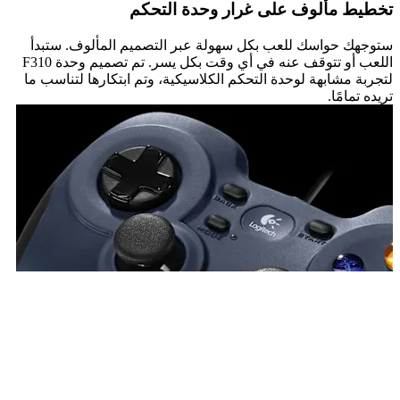
تخطيط مألوف على غرار وحدة التحكم
ستوجهك حواسك للعب بكل سهولة عبر التصميم المألوف. ستبدأ
اللعب أو تتوقف عنه في أي وقت بكل يسر. تم تصميم وحدة F310
لتجربة مشابهة لوحدة التحكم الكلاسيكية، وتم ابتكارها لتناسب ما
تريده تمامًا.
قرص D-PAD بأربعة مفاتيح حصري
ترتكز لوحة التحكم القياسية على نقطة محورية واحدة، ما يمكن أن
يؤدي إلى تحكم غير دقيق. تم تصميم لوحة التحكم بأربعة مفاتيح