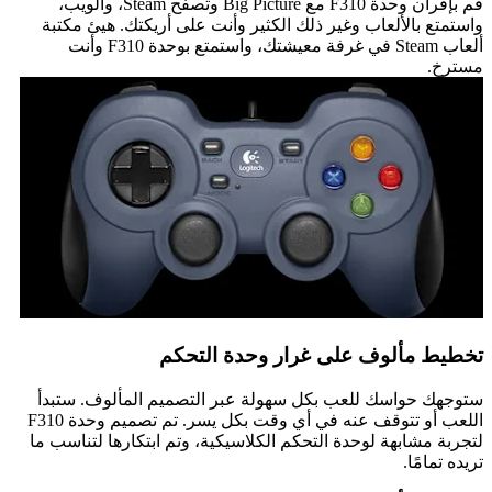
قم بإقران وحدة F310 مع Big Picture وتصفح Steam، والويب،
واستمتع بالألعاب وغير ذلك الكثير وأنت على أريكتك. هيئ مكتبة
ألعاب Steam في غرفة معيشتك، واستمتع بوحدة F310 وأنت
مسترخٍ.
تخطيط مألوف على غرار وحدة التحكم
ستوجهك حواسك للعب بكل سهولة عبر التصميم المألوف. ستبدأ
اللعب أو تتوقف عنه في أي وقت بكل يسر. تم تصميم وحدة F310
لتجربة مشابهة لوحدة التحكم الكلاسيكية، وتم ابتكارها لتناسب ما
تريده تمامًا.