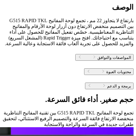
الوصف
بارتفاع لا يتجاوز 22 مم ، تجمع لوحة المفاتيح G515 RAPID TKL
بين التصميم منخفض الارتفاع دون أزرار لوحة الأرقام والمفاتيح
التناظرية المغناطيسية. خصّص تفعيل المفاتيح للحصول على أداء
يتناسب مع احتياجاتك. افتح ميزة Rapid Trigger (المشغل السريع)
والمزيد للحصول على تجربة ألعاب فائقة الاستجابة وعالية السرعة.
المواصفات والتوافق
محتويات العبوة
برمجة و الدعم
حجم صغير. أداء فائق السرعة.
تجمع لوحة المفاتيح G515 RAPID TKL بين تقنية المفاتيح التناظرية
منخفضة الارتفاع فائقة السرعة والتصميم الرفيع الاستثنائي، لتحقيق
طفرات جديدة في السرعة والراحة والاستجابة