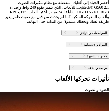
أحضر الحياة إلى ألعابك المفضلة مع نظام مكبرات الصوت
Logitech® G560 2.1 للألعاب، الذي يتميز بقوة 240 واط وإضاءة
LIGHTSYNC RGB القابلة للتخصيص. اختبر ألعاب FPS وRPG
وألعاب المعركة الملكية كما لم يحدث من قبل مع صوت غامر يغير
طريقة لعبك ويجعلك مشدودًا من البداية حتى النهاية.
المواصفات والتوافق
المواد والاستدامة
محتويات العبوة
برمجة و الدعم
تأثيرات تحركها الألعاب
الضوء والصوت