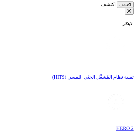
اكتشف
اكتشف
الابتكار
تقنية نظام المُشغِّل الحثي اللمسي (HITS)
HERO 2