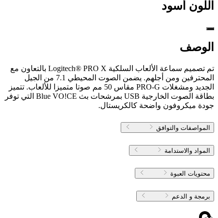
اللون
أسود
الوصف
تم تصميم سماعة الألعاب السلكية Logitech® PRO X بالتعاون مع
المحترفين ومن أجلهم. يضمن الصوت المحيطي 7.1 من الجيل
الجديد ومشغلات PRO-G مقاس 50 مم صوتا متميزا للألعاب. تتميز
بطاقة الصوت الخارجية USB بمرشحات بث Blue VO!CE التي توفر
جودة ميكروفون واضحة كالكريستال.
المواصفات والتوافق
المواد والاستدامة
محتويات العبوة
برمجة و الدعم