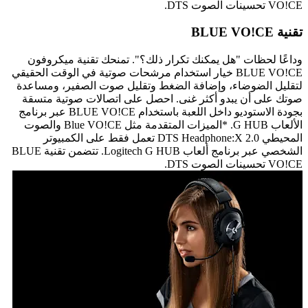
VO!CE تحسينات الصوت DTS.
تقنية BLUE VO!CE
وداعًا لحظات "هل يمكنك تكرار ذلك؟". تمنحك تقنية ميكروفون
BLUE VO!CE خيار استخدام مرشحات صوتية في الوقت الحقيقي
لتقليل الضوضاء، وإضافة الضغط وتقليل صوت الصفير، ومساعدة
صوتك على أن يبدو أكثر غنى. احصل على اتصالات صوتية متسقة
بجودة الاستوديو داخل اللعبة باستخدام BLUE VO!CE عبر برنامج
الألعاب G HUB. *الميزات المتقدمة مثل Blue VO!CE والصوت
المحيطي DTS Headphone:X 2.0 تعمل فقط على الكمبيوتر
الشخصي عبر برنامج ألعاب Logitech G HUB. تتضمن تقنية BLUE
VO!CE تحسينات الصوت DTS.