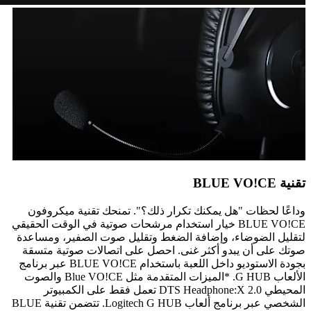
تقنية BLUE VO!CE
وداعًا لحظات "هل يمكنك تكرار ذلك؟". تمنحك تقنية ميكروفون
BLUE VO!CE خيار استخدام مرشحات صوتية في الوقت الحقيقي
لتقليل الضوضاء، وإضافة الضغط وتقليل صوت الصفير، ومساعدة
صوتك على أن يبدو أكثر غنى. احصل على اتصالات صوتية متسقة
بجودة الاستوديو داخل اللعبة باستخدام BLUE VO!CE عبر برنامج
الألعاب G HUB. *الميزات المتقدمة مثل Blue VO!CE والصوت
المحيطي DTS Headphone:X 2.0 تعمل فقط على الكمبيوتر
الشخصي عبر برنامج ألعاب Logitech G HUB. تتضمن تقنية BLUE