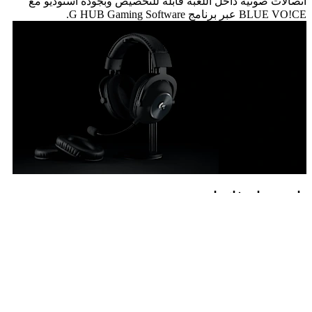
اتصالات صوتية داخل اللعبة قابلة للتخصيص وبجودة استوديو مع
BLUE VO!CE عبر برنامج G HUB Gaming Software.
راحة ومتانة فائقتان
تصميم أنيق واحترافي، مصنوع ليدوم طويلاً بهيكل من الألمنيوم
الفاخر وعصابة رأس معززة بالفولاذ. وسائد الأذن وعصابة الرأس
مريحة للغاية من الإسفنج المرن ومغطاة بالجلد الصناعي الفاخر
وتوفر عزلًا للضوضاء السلبية. يتم أيضًا تضمين وسائد أذن إضافية
من القطيفة للحصول على ملمس أكثر نعومة. مريحة جدًا، قد لا
ترغب أبدًا في خلعها.