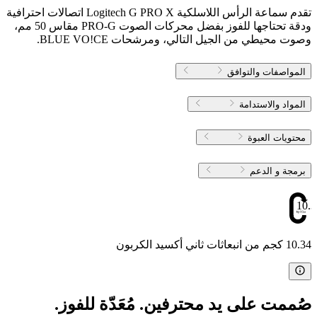
تقدم سماعة الرأس اللاسلكية Logitech G PRO X اتصالات احترافية
ودقة تحتاجها للفوز بفضل محركات الصوت PRO-G مقاس 50 مم،
وصوت محيطي من الجيل التالي، ومرشحات BLUE VO!CE.
المواصفات والتوافق
المواد والاستدامة
محتويات العبوة
برمجة و الدعم
10.3
10.34 كجم من انبعاثات ثاني أكسيد الكربون
صُممت على يد محترفين. مُعَدّة للفوز.