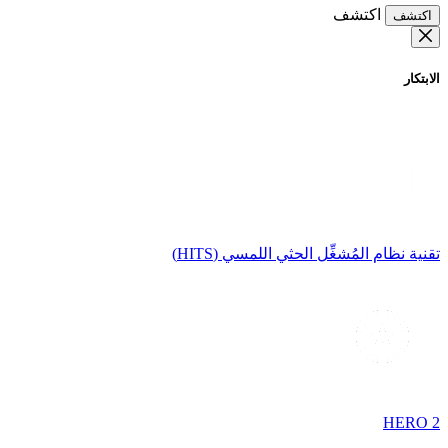
اكتشف
اكتشف
الابتكار
تقنية نظام المُشغِّل الحثي اللمسي (HITS)
HERO 2