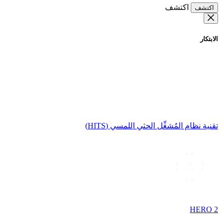
اكتشف
اكتشف
الابتكار
تقنية نظام المُشغِّل الحثي اللمسي (HITS)
HERO 2