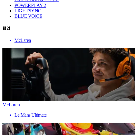
POWERPLAY 2
LIGHTSYNC
BLUE VO!CE
협업
McLaren
McLaren
Le Mans Ultimate