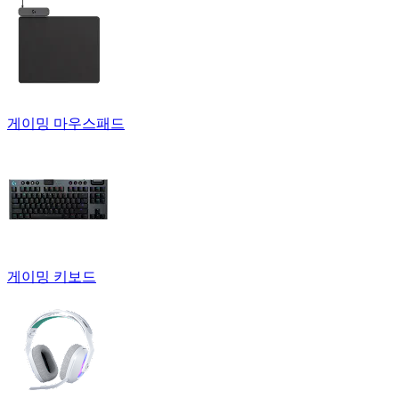
게이밍 마우스패드
게이밍 키보드