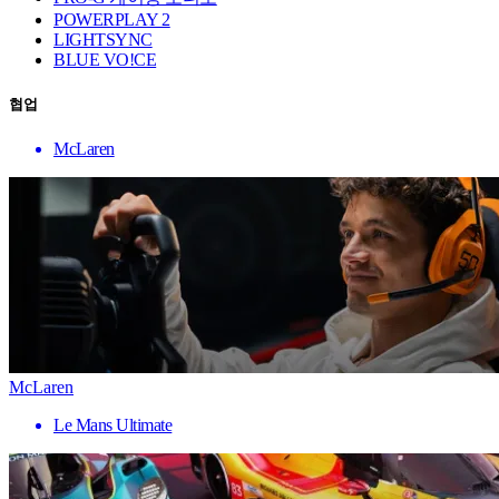
POWERPLAY 2
LIGHTSYNC
BLUE VO!CE
협업
McLaren
McLaren
Le Mans Ultimate