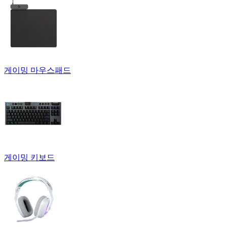
게이밍 마우스패드
게이밍 키보드