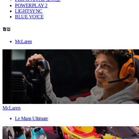
POWERPLAY 2
LIGHTSYNC
BLUE VO!CE
협업
McLaren
McLaren
Le Mans Ultimate