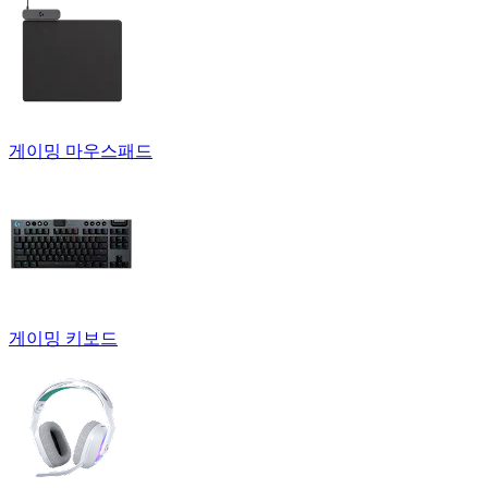
게이밍 마우스패드
게이밍 키보드