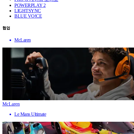
POWERPLAY 2
LIGHTSYNC
BLUE VO!CE
협업
McLaren
McLaren
Le Mans Ultimate