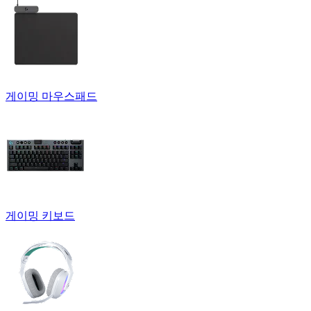
게이밍 마우스패드
게이밍 키보드