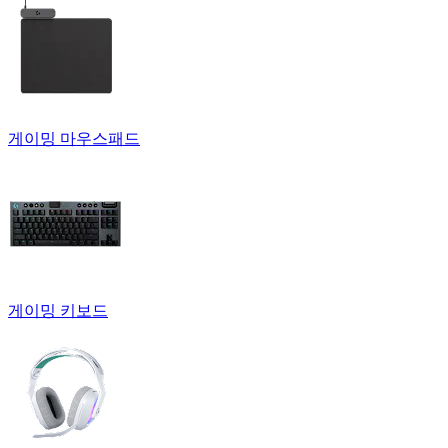
게이밍 마우스패드
게이밍 키보드