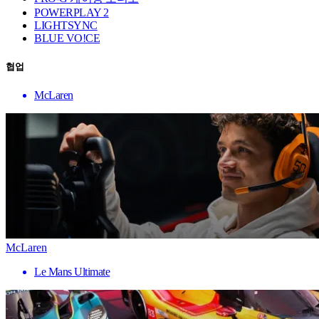
POWERPLAY 2
LIGHTSYNC
BLUE VO!CE
협업
McLaren
McLaren
Le Mans Ultimate