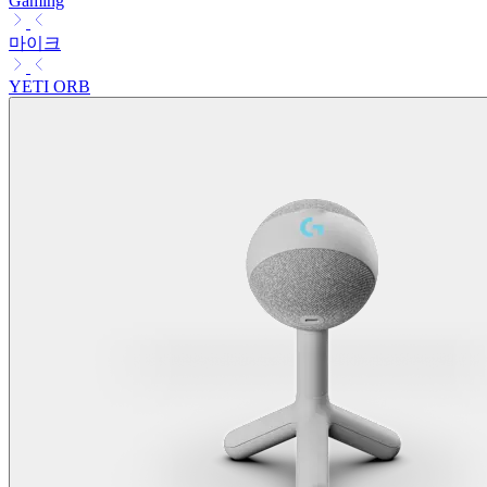
Gaming
마이크
YETI ORB