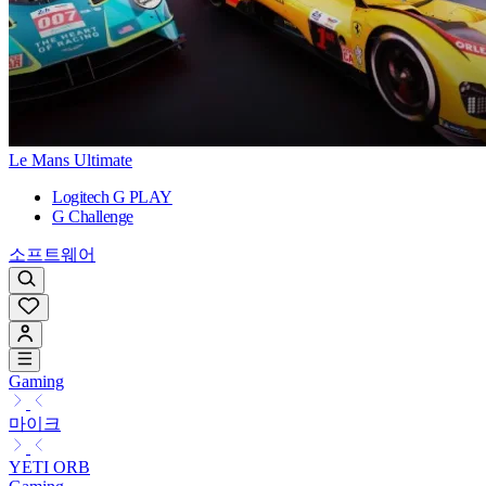
Le Mans Ultimate
Logitech G PLAY
G Challenge
소프트웨어
Gaming
마이크
YETI ORB