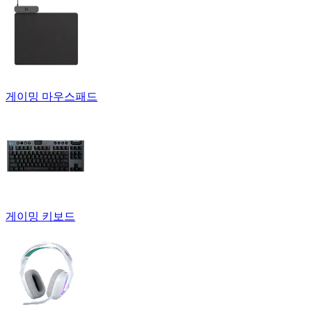
게이밍 마우스패드
게이밍 키보드