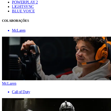
POWERPLAY 2
LIGHTSYNC
BLUE VO!CE
COLABORAÇÕES
McLaren
McLaren
Call of Duty