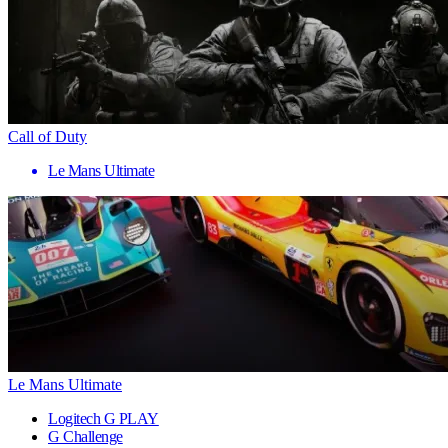
Call of Duty
Le Mans Ultimate
Le Mans Ultimate
Logitech G PLAY
G Challenge