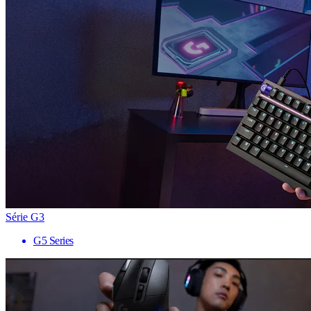
Série G3
G5 Series