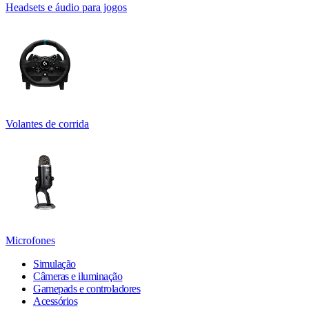
Headsets e áudio para jogos
Volantes de corrida
Microfones
Simulação
Câmeras e iluminação
Gamepads e controladores
Acessórios