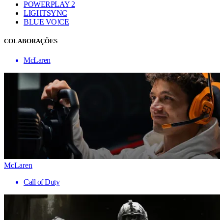
POWERPLAY 2
LIGHTSYNC
BLUE VO!CE
COLABORAÇÕES
McLaren
McLaren
Call of Duty