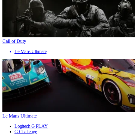
Call of Duty
Le Mans Ultimate
Le Mans Ultimate
Logitech G PLAY
G Challenge