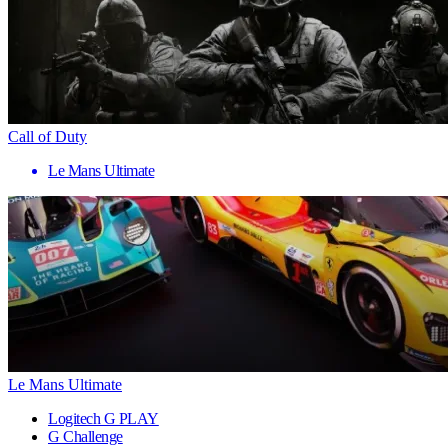
Call of Duty
Le Mans Ultimate
Le Mans Ultimate
Logitech G PLAY
G Challenge