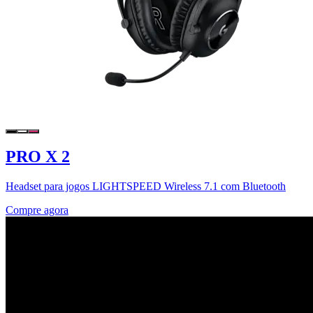
PRO X 2
Headset para jogos LIGHTSPEED Wireless 7.1 com Bluetooth
Compre agora