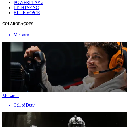
POWERPLAY 2
LIGHTSYNC
BLUE VO!CE
COLABORAÇÕES
McLaren
McLaren
Call of Duty