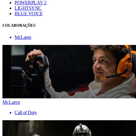
POWERPLAY 2
LIGHTSYNC
BLUE VO!CE
COLABORAÇÕES
McLaren
McLaren
Call of Duty