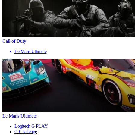
Call of Duty
Le Mans Ultimate
Le Mans Ultimate
Logitech G PLAY
G Challenge