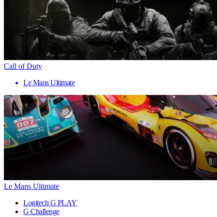
Call of Duty
Le Mans Ultimate
Le Mans Ultimate
Logitech G PLAY
G Challenge