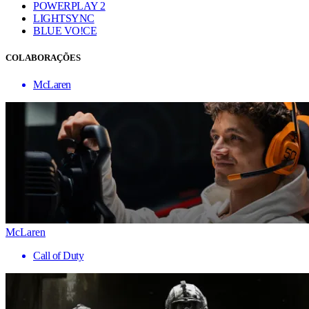
POWERPLAY 2
LIGHTSYNC
BLUE VO!CE
COLABORAÇÕES
McLaren
McLaren
Call of Duty