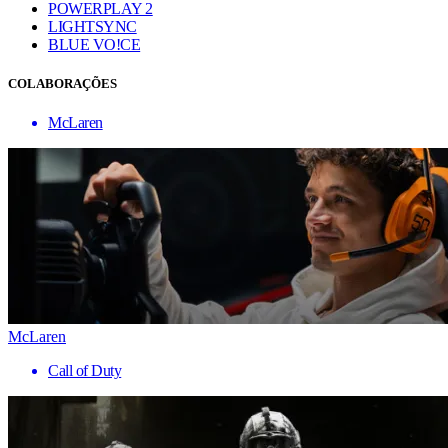
POWERPLAY 2
LIGHTSYNC
BLUE VO!CE
COLABORAÇÕES
McLaren
McLaren
Call of Duty