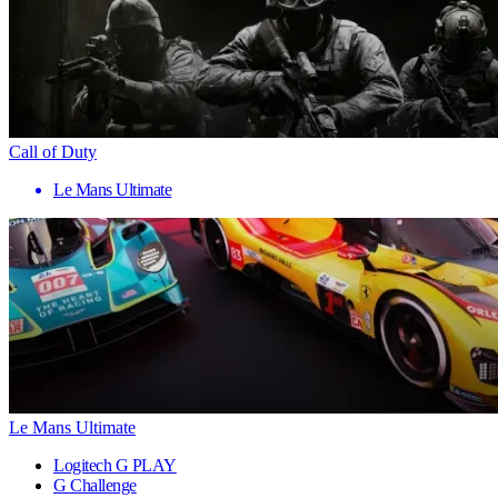
Call of Duty
Le Mans Ultimate
Le Mans Ultimate
Logitech G PLAY
G Challenge