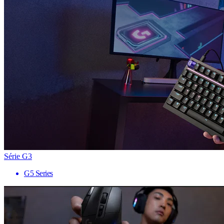
Série G3
G5 Series