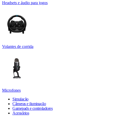
Headsets e áudio para jogos
Volantes de corrida
Microfones
Simulação
Câmeras e iluminação
Gamepads e controladores
Acessórios