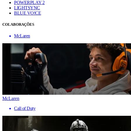
POWERPLAY 2
LIGHTSYNC
BLUE VO!CE
COLABORAÇÕES
McLaren
McLaren
Call of Duty