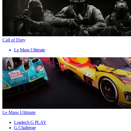
Call of Duty
Le Mans Ultimate
Le Mans Ultimate
Logitech G PLAY
G Challenge