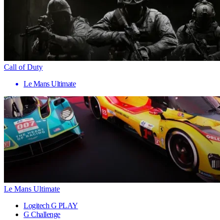
Call of Duty
Le Mans Ultimate
Le Mans Ultimate
Logitech G PLAY
G Challenge