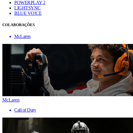
POWERPLAY 2
LIGHTSYNC
BLUE VO!CE
COLABORAÇÕES
McLaren
McLaren
Call of Duty