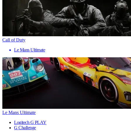
Call of Duty
Le Mans Ultimate
Le Mans Ultimate
Logitech G PLAY
G Challenge