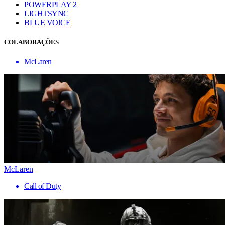
POWERPLAY 2
LIGHTSYNC
BLUE VO!CE
COLABORAÇÕES
McLaren
McLaren
Call of Duty