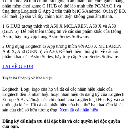
Tối ưu hóa và tinh chỉnh trải nghiệm âm thanh khi chơi game bằng
phần mềm chơi game G HUB có thể lập trình trên PC/MAC 1 và
ứng dụng Logitech G App 2 trên thiết bị iOS/Android. Quản lý EQ,
các thiết lập sẵn và tùy chỉnh toàn diện không gian âm thanh.
1 G HUB tương thích với A50 X MCLAREN, A50 X và A50
(GEN 5). Để biết thêm thông tin về các sản phẩm khác của Dòng
Astro, hãy truy cập trang Astro Series Software.
2 Ứng dụng Logitech G App tương thích với A50 X MCLAREN,
A50 X, A50 (GEN 5) và A30. Để biết thêm thông tin về các sản
phẩm khác của Astro Series, hãy truy cập Astro Series Software.
TẢI VỀ G HUB
Tuyên bố Pháp lý về Nhãn hiệu
Logitech, Logi, logo của họ và tất cả các nhãn hiệu khác của
Logitech đều là nhãn hiệu hoặc nhãn hiệu đã đăng ký của Logitech
Europe S.A. và/hoặc các chi nhánh của Logitech tại Hoa Kỳ và các
quốc gia khác. Tất cả các nhãn hiệu của bên thứ ba khác đều là tài
sản của chủ sở hữu tương ứng.
Xem tất cả nhãn hiệu
Đăng ký để nhận ưu đãi đặc biệt và các quyền lợi độc quyền
của bạn.