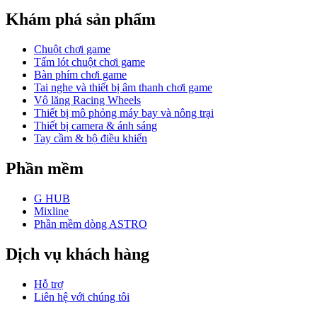
Khám phá sản phẩm
Chuột chơi game
Tấm lót chuột chơi game
Bàn phím chơi game
Tai nghe và thiết bị âm thanh chơi game
Vô lăng Racing Wheels
Thiết bị mô phỏng máy bay và nông trại
Thiết bị camera & ánh sáng
Tay cầm & bộ điều khiển
Phần mềm
G HUB
Mixline
Phần mềm dòng ASTRO
Dịch vụ khách hàng
Hỗ trợ
Liên hệ với chúng tôi