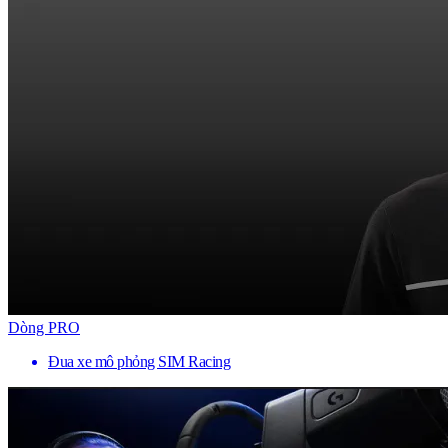
Dòng PRO
Đua xe mô phỏng SIM Racing