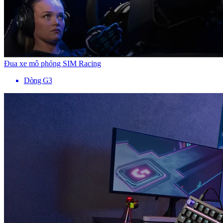
Đua xe mô phỏng SIM Racing
Dòng G3