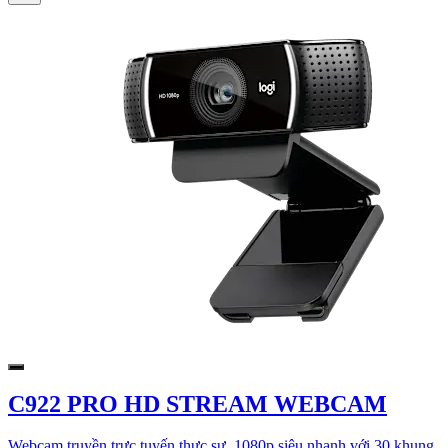
C922 PRO HD STREAM WEBCAM
Webcam truyền trực tuyến thực sự. 1080p siêu nhanh với 30 khung