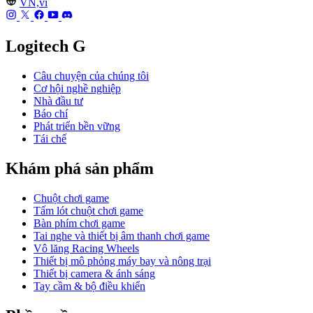
VN,vi
Logitech G
Câu chuyện của chúng tôi
Cơ hội nghề nghiệp
Nhà đầu tư
Báo chí
Phát triển bền vững
Tái chế
Khám phá sản phẩm
Chuột chơi game
Tấm lót chuột chơi game
Bàn phím chơi game
Tai nghe và thiết bị âm thanh chơi game
Vô lăng Racing Wheels
Thiết bị mô phỏng máy bay và nông trại
Thiết bị camera & ánh sáng
Tay cầm & bộ điều khiển