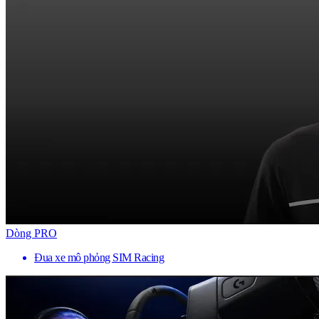
Dòng PRO
Đua xe mô phỏng SIM Racing