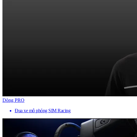
Dòng PRO
Đua xe mô phỏng SIM Racing