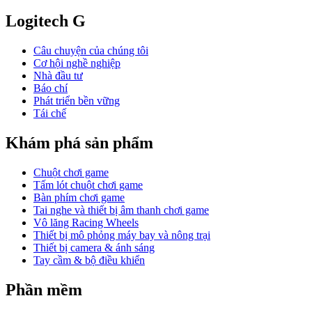
Logitech G
Câu chuyện của chúng tôi
Cơ hội nghề nghiệp
Nhà đầu tư
Báo chí
Phát triển bền vững
Tái chế
Khám phá sản phẩm
Chuột chơi game
Tấm lót chuột chơi game
Bàn phím chơi game
Tai nghe và thiết bị âm thanh chơi game
Vô lăng Racing Wheels
Thiết bị mô phỏng máy bay và nông trại
Thiết bị camera & ánh sáng
Tay cầm & bộ điều khiển
Phần mềm