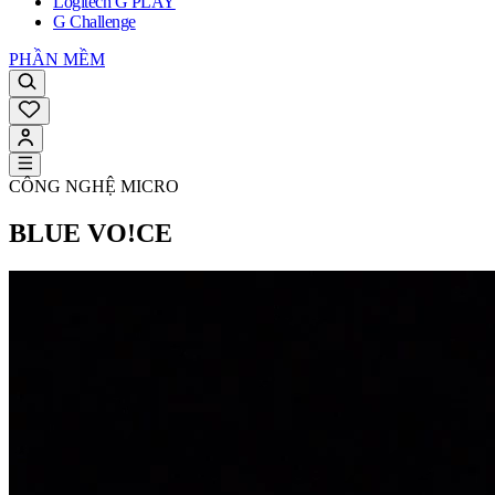
Logitech G PLAY
G Challenge
PHẦN MỀM
CÔNG NGHỆ MICRO
BLUE VO!CE