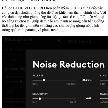
Bộ lọc BLUE VO!CE PRO trên phần mềm G HUB cung cấp các
công cụ đạt chuẩn phòng thu để điều khiển âm thanh chính xác. Với
các tính năng như giảm tiếng ồn, bộ lọc tần số cao, EQ, nén và loại
bỏ tiếng rít chói tai, giúp đảm bảo âm thanh rõ ràng, cân bằng đồng
thời loại bỏ tiếng ồn nền và nâng cao chất lượng giọng nói dành
trong quá trình gaming và phát streaming