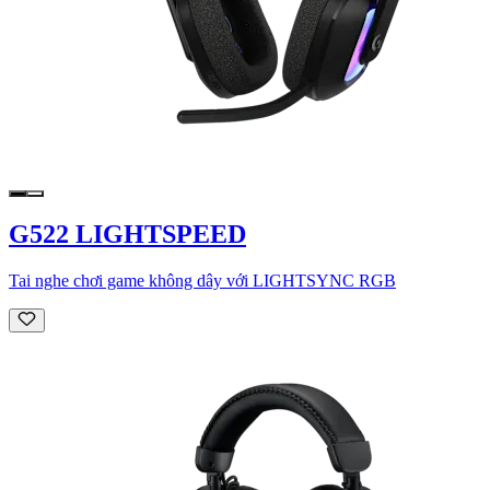
G522 LIGHTSPEED
Tai nghe chơi game không dây với LIGHTSYNC RGB