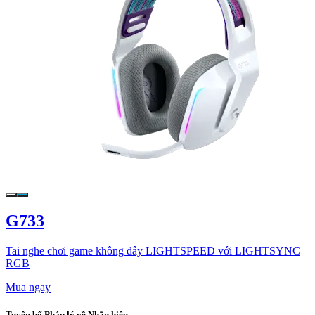
G733
Tai nghe chơi game không dây LIGHTSPEED với LIGHTSYNC
RGB
Mua ngay
Tuyên bố Pháp lý về Nhãn hiệu