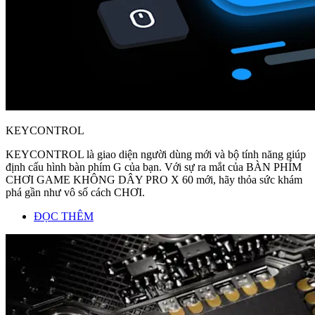
KEYCONTROL
KEYCONTROL là giao diện người dùng mới và bộ tính năng giúp
định cấu hình bàn phím G của bạn. Với sự ra mắt của BÀN PHÍM
CHƠI GAME KHÔNG DÂY PRO X 60 mới, hãy thỏa sức khám
phá gần như vô số cách CHƠI.
ĐỌC THÊM