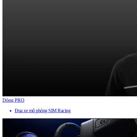
Dòng PRO
Đua xe mô phỏng SIM Racing