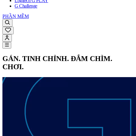
Logitech G PLAY
G Challenge
PHẦN MỀM
GÁN. TINH CHỈNH. ĐẮM CHÌM.
CHƠI.