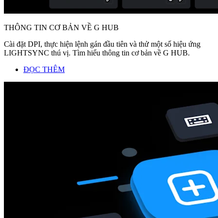
THÔNG TIN CƠ BẢN VỀ G HUB
Cài đặt DPI, thực hiện lệnh gán đầu tiên và thử một số hiệu ứng
LIGHTSYNC thú vị. Tìm hiểu thông tin cơ bản về G HUB.
ĐỌC THÊM