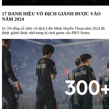
17 DANH HIỆU VÔ ĐỊCH GIÀNH ĐƯỢC VÀO
NĂM 2024
61,5% tổng số chức vô địch Liên Minh Huyền Thoại năm 2024 đã
được giành được nhờ trang bị chơi game của PRO Series.