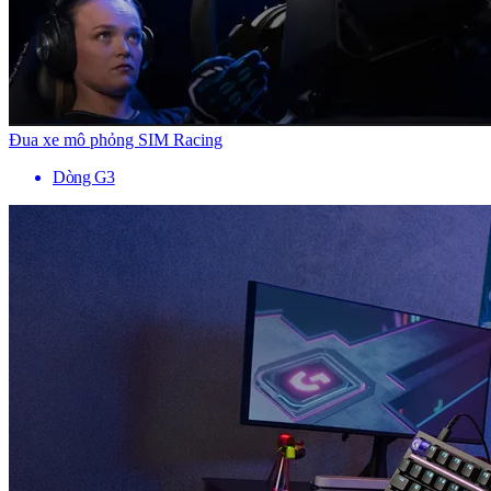
Đua xe mô phỏng SIM Racing
Dòng G3