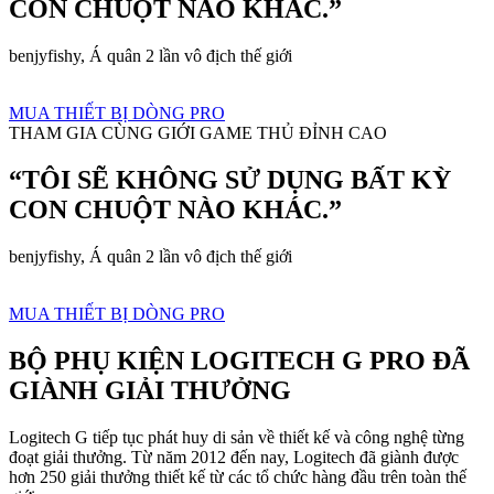
CON CHUỘT NÀO KHÁC.”
benjyfishy, Á quân 2 lần vô địch thế giới
MUA THIẾT BỊ DÒNG PRO
THAM GIA CÙNG GIỚI GAME THỦ ĐỈNH CAO
“TÔI SẼ KHÔNG SỬ DỤNG BẤT KỲ
CON CHUỘT NÀO KHÁC.”
benjyfishy, Á quân 2 lần vô địch thế giới
MUA THIẾT BỊ DÒNG PRO
BỘ PHỤ KIỆN LOGITECH G PRO ĐÃ
GIÀNH GIẢI THƯỞNG
Logitech G tiếp tục phát huy di sản về thiết kế và công nghệ từng
đoạt giải thưởng. Từ năm 2012 đến nay, Logitech đã giành được
hơn 250 giải thưởng thiết kế từ các tổ chức hàng đầu trên toàn thế