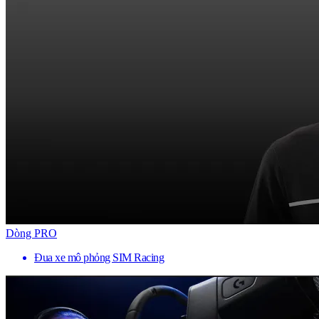
Dòng PRO
Đua xe mô phỏng SIM Racing