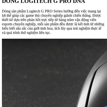
DÒNG LOGITECH G PRO DNA
Dòng sản phẩm Logitech G PRO Series hướng đến việc mang lại
lợi thế giúp các game thủ chuyên nghiệp giành chiến thắng. Được
thiết kế dựa trên phản hồi trực tiếp từ hàng trăm vận động viên
esports chuyên nghiệp, mỗi sản phẩm đều được là kết tinh từ những
hiểu biết sâu sắc của giới tinh hoa, tích lũy qua trải nghiệm thực tế
và quá trình thử nghiệm liên tục.