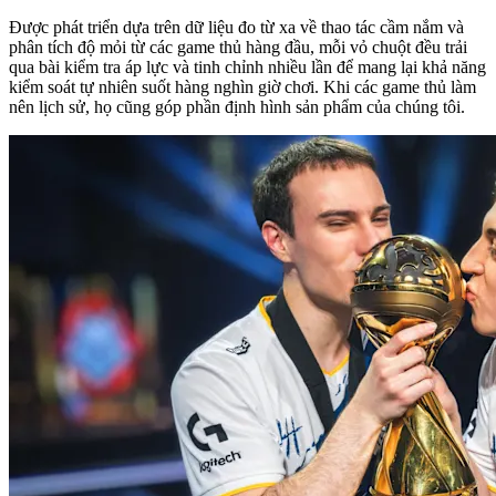
Được phát triển dựa trên dữ liệu đo từ xa về thao tác cầm nắm và
phân tích độ mỏi từ các game thủ hàng đầu, mỗi vỏ chuột đều trải
qua bài kiểm tra áp lực và tinh chỉnh nhiều lần để mang lại khả năng
kiểm soát tự nhiên suốt hàng nghìn giờ chơi. Khi các game thủ làm
nên lịch sử, họ cũng góp phần định hình sản phẩm của chúng tôi.