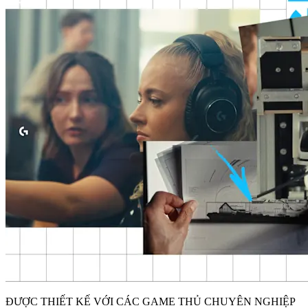
ĐƯỢC THIẾT KẾ VỚI CÁC GAME THỦ CHUYÊN NGHIỆP