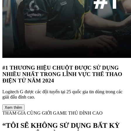
#1 THƯƠNG HIỆU CHUỘT ĐƯỢC SỬ DỤNG
NHIỀU NHẤT TRONG LĨNH VỰC THỂ THAO
ĐIỆN TỬ NĂM 2024
Logitech G được các đội tuyển tại 25 quốc gia tin dùng trong các
giải đấu đỉnh cao.
Xem thêm
THAM GIA CÙNG GIỚI GAME THỦ ĐỈNH CAO
“TÔI SẼ KHÔNG SỬ DỤNG BẤT KỲ