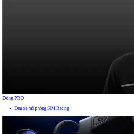
Dòng PRO
Đua xe mô phỏng SIM Racing