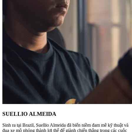
SUELLIO ALMEIDA
Sinh ra tại Brazil, Suellio Almeida đã biến niềm đam mê kỹ thuật và
đua xe mô phỏng thành lợi thế để giành chiến thắng trong các cuộc