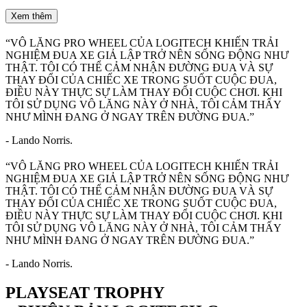
Xem thêm
“VÔ LĂNG PRO WHEEL CỦA LOGITECH KHIẾN TRẢI
NGHIỆM ĐUA XE GIẢ LẬP TRỞ NÊN SỐNG ĐỘNG NHƯ
THẬT. TÔI CÓ THỂ CẢM NHẬN ĐƯỜNG ĐUA VÀ SỰ
THAY ĐỔI CỦA CHIẾC XE TRONG SUỐT CUỘC ĐUA,
ĐIỀU NÀY THỰC SỰ LÀM THAY ĐỔI CUỘC CHƠI. KHI
TÔI SỬ DỤNG VÔ LĂNG NÀY Ở NHÀ, TÔI CẢM THẤY
NHƯ MÌNH ĐANG Ở NGAY TRÊN ĐƯỜNG ĐUA.”
- Lando Norris.
“VÔ LĂNG PRO WHEEL CỦA LOGITECH KHIẾN TRẢI
NGHIỆM ĐUA XE GIẢ LẬP TRỞ NÊN SỐNG ĐỘNG NHƯ
THẬT. TÔI CÓ THỂ CẢM NHẬN ĐƯỜNG ĐUA VÀ SỰ
THAY ĐỔI CỦA CHIẾC XE TRONG SUỐT CUỘC ĐUA,
ĐIỀU NÀY THỰC SỰ LÀM THAY ĐỔI CUỘC CHƠI. KHI
TÔI SỬ DỤNG VÔ LĂNG NÀY Ở NHÀ, TÔI CẢM THẤY
NHƯ MÌNH ĐANG Ở NGAY TRÊN ĐƯỜNG ĐUA.”
- Lando Norris.
PLAYSEAT TROPHY