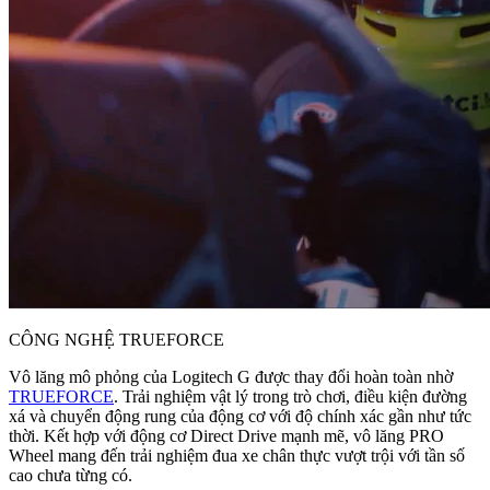
CÔNG NGHỆ TRUEFORCE
Vô lăng mô phỏng của Logitech G được thay đổi hoàn toàn nhờ
TRUEFORCE
. Trải nghiệm vật lý trong trò chơi, điều kiện đường
xá và chuyển động rung của động cơ với độ chính xác gần như tức
thời. Kết hợp với động cơ Direct Drive mạnh mẽ, vô lăng PRO
Wheel mang đến trải nghiệm đua xe chân thực vượt trội với tần số
cao chưa từng có.