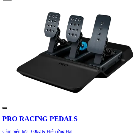
PRO RACING PEDALS
Cảm biến lực 100kg & Hiệu ứng Hall