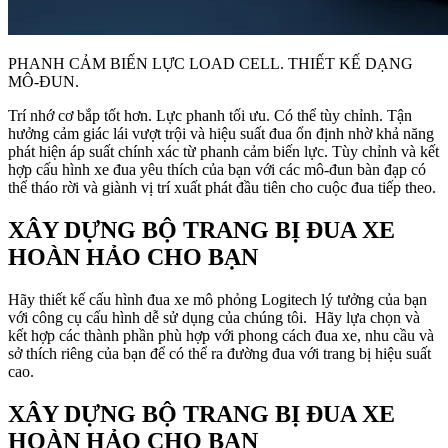
PHANH CẢM BIẾN LỰC LOAD CELL. THIẾT KẾ DẠNG
MÔ-ĐUN.
Trí nhớ cơ bắp tốt hơn. Lực phanh tối ưu. Có thể tùy chỉnh. Tận
hưởng cảm giác lái vượt trội và hiệu suất đua ổn định nhờ khả năng
phát hiện áp suất chính xác từ phanh cảm biến lực. Tùy chỉnh và kết
hợp cấu hình xe đua yêu thích của bạn với các mô-đun bàn đạp có
thể tháo rời và giành vị trí xuất phát đầu tiên cho cuộc đua tiếp theo.
XÂY DỰNG BỘ TRANG BỊ ĐUA XE
HOÀN HẢO CHO BẠN
Hãy thiết kế cấu hình đua xe mô phỏng Logitech lý tưởng của bạn
với công cụ cấu hình dễ sử dụng của chúng tôi. Hãy lựa chọn và
kết hợp các thành phần phù hợp với phong cách đua xe, nhu cầu và
sở thích riêng của bạn để có thể ra đường đua với trang bị hiệu suất
cao.
XÂY DỰNG BỘ TRANG BỊ ĐUA XE
HOÀN HẢO CHO BẠN