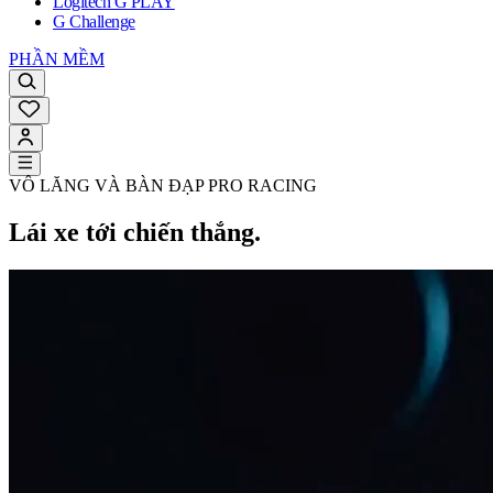
Logitech G PLAY
G Challenge
PHẦN MỀM
VÔ LĂNG VÀ BÀN ĐẠP PRO RACING
Lái xe tới chiến thắng.