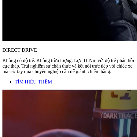
DIRECT DRIVE
Không có độ trễ. Không trừu tượng. Lực 11 Nm với độ trễ phản hồi
cực thấp. Trải nghiệm sự chân thực và kết nối trực tiếp với chiếc xe
mà các tay đua chuyên nghiệp cần để giành chiến thắng.
TÌM HIỂU THÊM